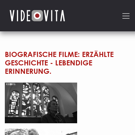
BIOGRAFISCHE FILME: ERZÄHLTE
GESCHICHTE - LEBENDIGE
ERINNERUNG.