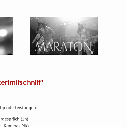
ertmitschnitt"
olgende Leistungen:
orgespräch (1h)
ei Kameras (4k)