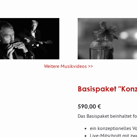
Weitere Musikvideos >>
Basispaket "Konz
590,00 €
Das Basispaket beinhaltet f
ein konzeptionelles V
Live-Mitschnitt mit zw