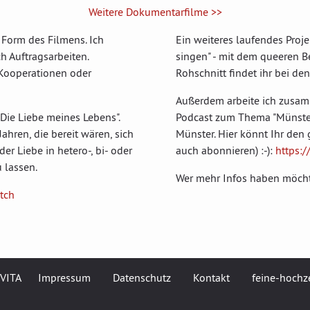
Weitere Dokumentarfilme >>
Form des Filmens. Ich
Ein weiteres laufendes Proj
h Auftragsarbeiten.
singen" - mit dem queeren Be
Kooperationen oder
Rohschnitt findet ihr bei de
Außerdem arbeite ich zusa
"Die Liebe meines Lebens".
Podcast zum Thema "Münster
ahren, die bereit wären, sich
Münster. Hier könnt Ihr den
er Liebe in hetero-, bi- oder
auch abonnieren) :-):
https:
 lassen.
Wer mehr Infos haben möch
tch
VITA
Impressum
Datenschutz
Kontakt
feine-hochz